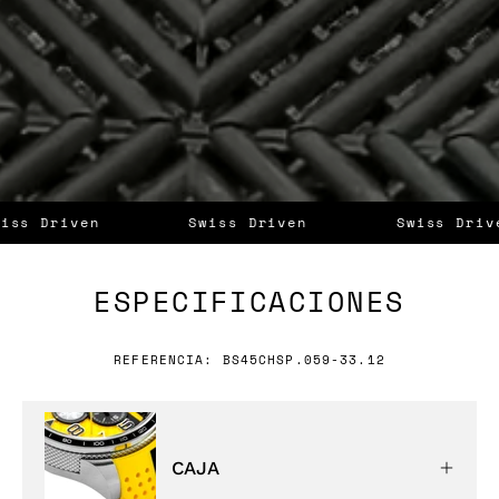
iss Driven
Swiss Driven
Swiss Drive
ESPECIFICACIONES
REFERENCIA: BS45CHSP.059-33.12
CAJA