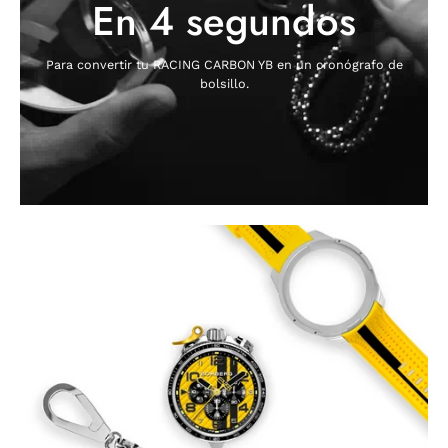
En 5 segundos
Para convertir tu RACING CARBON YB en un cronógrafo de
bolsillo.