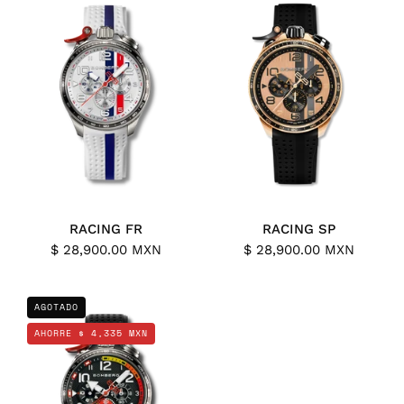
FR
SP
RACING FR
RACING SP
$ 28,900.00 MXN
$ 28,900.00 MXN
RACING
AGOTADO
IN
AHORRE $ 4,335 MXN