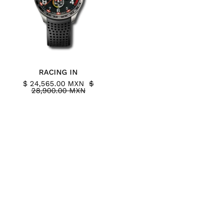
RACING IN
$ 24,565.00 MXN
$
28,900.00 MXN