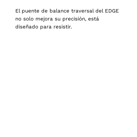
El puente de balance traversal del EDGE
no solo mejora su precisión, está
diseñado para resistir.
Al sujetar el volante por ambos lados,
ofrece una protección superior contra
impactos, manteniendo la estabilidad y
exactitud del reloj en el uso diario.
Además de su rendimiento, su diseño
expuesto lo hace visualmente
impresionante y facilita el mantenimiento.
Durabilidad, funcionalidad y estilo en una
sola pieza.